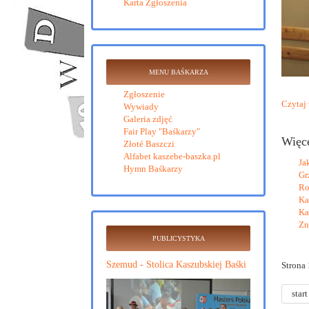
Karta Zgłoszenia
MENU BAŚKARZA
Zgłoszenie
Czytaj 
Wywiady
Galeria zdjęć
Fair Play "Baśkarzy"
Więc
Złoté Baszczi
Alfabet kaszebe-baszka.pl
Ja
Hymn Baśkarzy
Gr
Ro
Ka
Ka
Zn
PUBLICYSTYKA
Szemud - Stolica Kaszubskiej Baśki
Strona 
start