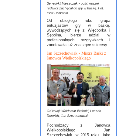
Benedykt Mieszczak - gość naszej
redakcji zachęcał do gry w baśkę. Fot.
Piotr Pankanin
Od ubiegłego roku grupa
entuzjastów gry w baśkę,
wywodzących się z Więcborka i
Sępólna, bierze udział w
profesjonalnych rozgrywkach i
zanotowała już znaczące sukcesy.
Jan Szczechowiak - Mistrz Baśki z
Janowca Wielkopolskiego
Od lewej: Waldemar Białecki, Leszek
Derwich, Jan Szczechowiak
Pochodzący z Janowca
Wielkopolskiego Jan
Szczechowiak, w 2015 roku jako