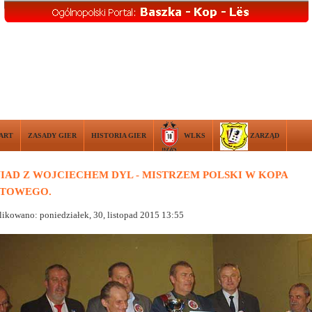
KART
ZASADY GIER
HISTORIA GIER
WLKS
ZARZĄD
AD Z WOJCIECHEM DYL - MISTRZEM POLSKI W KOPA
RTOWEGO.
ikowano: poniedziałek, 30, listopad 2015 13:55