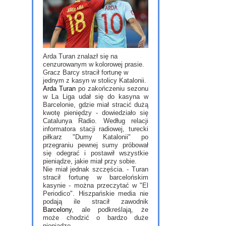
Arda Turan znalazł się na
cenzurowanym w kolorowej prasie.
Gracz Barcy stracił fortunę w
jednym z kasyn w stolicy Katalonii.
Arda Turan
po zakończeniu sezonu
w La Liga udał się do kasyna w
Barcelonie, gdzie miał stracić dużą
kwotę pieniędzy - dowiedziało się
Catalunya Radio. Według relacji
informatora stacji radiowej, turecki
piłkarz "Dumy Katalonii" po
przegraniu pewnej sumy próbował
się odegrać i postawił wszystkie
pieniądze, jakie miał przy sobie.
Nie miał jednak szczęścia. - Turan
stracił fortunę w barcelońskim
kasynie - można przeczytać w "El
Periodico". Hiszpańskie media nie
podają ile stracił zawodnik
Barcelony
, ale podkreślają, że
może chodzić o bardzo duże
pieniądze.