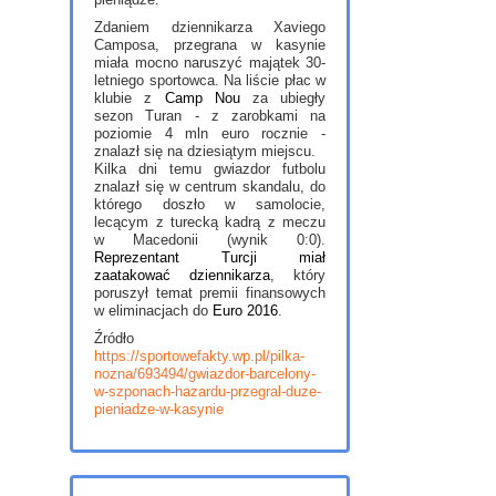
Zdaniem dziennikarza Xaviego
Camposa, przegrana w kasynie
miała mocno naruszyć majątek 30-
letniego sportowca. Na liście płac w
klubie z
Camp Nou
za ubiegły
sezon Turan - z zarobkami na
poziomie 4 mln euro rocznie -
znalazł się na dziesiątym miejscu.
Kilka dni temu gwiazdor futbolu
znalazł się w centrum skandalu, do
którego doszło w samolocie,
lecącym z turecką kadrą z meczu
w Macedonii (wynik 0:0).
Reprezentant Turcji miał
zaatakować dziennikarza
, który
poruszył temat premii finansowych
w eliminacjach do
Euro 2016
.
Źródło
https://sportowefakty.wp.pl/pilka-
nozna/693494/gwiazdor-barcelony-
w-szponach-hazardu-przegral-duze-
pieniadze-w-kasynie