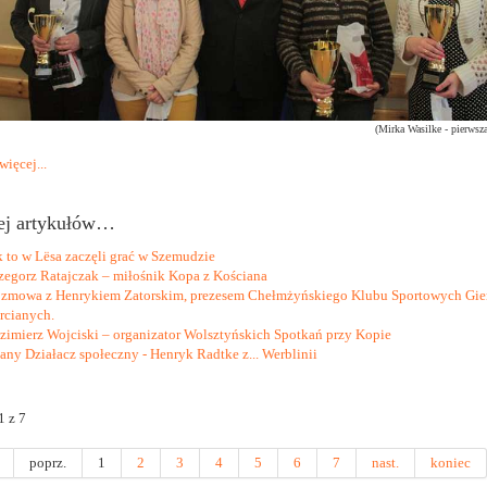
(Mirka Wasilke - pierwsza
więcej...
ej artykułów…
k to w Lësa zaczęli grać w Szemudzie
zegorz Ratajczak – miłośnik Kopa z Kościana
zmowa z Henrykiem Zatorskim, prezesem Chełmżyńskiego Klubu Sportowych Gie
rcianych.
zimierz Wojciski – organizator Wolsztyńskich Spotkań przy Kopie
any Działacz społeczny - Henryk Radtke z... Werblinii
1 z 7
poprz.
1
2
3
4
5
6
7
nast.
koniec