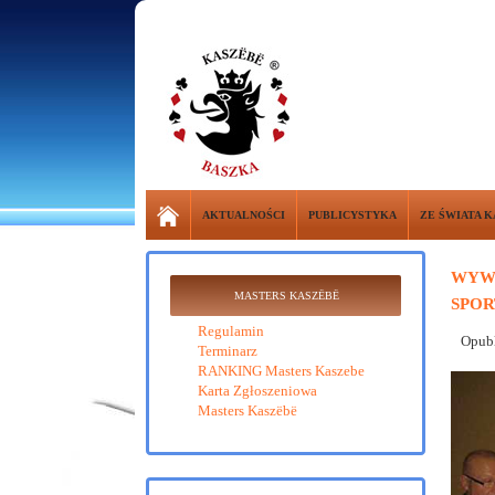
AKTUALNOŚCI
PUBLICYSTYKA
ZE ŚWIATA 
WYWI
MASTERS KASZËBË
SPO
Regulamin
Opubl
Terminarz
RANKING Masters Kaszebe
Karta Zgłoszeniowa
Masters Kaszëbë