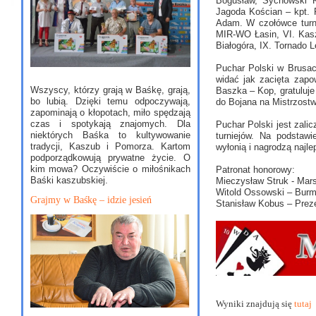
Bogusław, Sychowski K
Jagoda Kościan – kpt. 
Adam. W czołówce turni
MIR-WO Łasin, VI. Kas
Białogóra, IX. Tornado 
Puchar Polski w Brusac
widać jak zacięta zapo
Wszyscy, którzy grają w Baśkę, grają,
Baszka – Kop, gratuluj
bo lubią. Dzięki temu odpoczywają,
do Bojana na Mistrzostw
zapominają o kłopotach, miło spędzają
czas i spotykają znajomych. Dla
Puchar Polski jest zali
niektórych Baśka to kultywowanie
turniejów. Na podstaw
tradycji, Kaszub i Pomorza. Kartom
wyłonią i nagrodzą najl
podporządkowują prywatne życie. O
kim mowa? Oczywiście o miłośnikach
Patronat honorowy:
Baśki kaszubskiej.
Mieczysław Struk - Ma
Witold Ossowski – Burm
Grajmy w Baśkę – idzie jesień
Stanisław Kobus – Prez
Wyniki znajdują się
tutaj