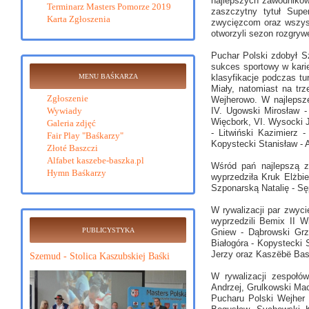
najlepszych zawodników
Terminarz Masters Pomorze 2019
zaszczytny tytuł Supe
Karta Zgłoszenia
zwycięzcom oraz wszystk
otworzyli sezon rozgryw
Puchar Polski zdobył Sz
sukces sportowy w karie
klasyfikacje podczas tu
MENU BAŚKARZA
Miały, natomiast na tr
Zgłoszenie
Wejherowo. W najlepsze
IV. Ugowski Mirosław 
Wywiady
Więcbork, VI. Wysocki J
Galeria zdjęć
- Litwiński Kazimierz
Fair Play "Baśkarzy"
Kopystecki Stanisław - 
Złoté Baszczi
Alfabet kaszebe-baszka.pl
Wśród pań najlepszą z
Hymn Baśkarzy
wyprzedziła Kruk Elżbi
Szponarską Natalię - S
W rywalizacji par zwyci
wyprzedzili Bemix II 
PUBLICYSTYKA
Gniew - Dąbrowski Grze
Białogóra - Kopystecki 
Jerzy oraz Kaszëbë Ba
Szemud - Stolica Kaszubskiej Baśki
W rywalizacji zespołó
Andrzej, Grulkowski Mac
Pucharu Polski Wejher 