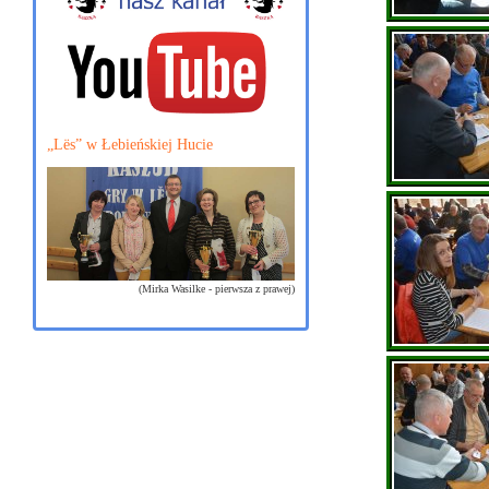
„Lës” w Łebieńskiej Hucie
(Mirka Wasilke - pierwsza z prawej)