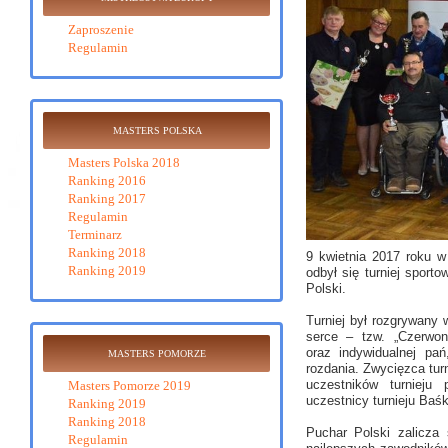
Zaproszenie
Regulamin
MASTERS POLSKA
Masters Polska 2018
Ranking 2016
Ranking 2017
Regulamin
Terminarz
Ranking 2018
9 kwietnia 2017 roku w
Ranking 2019
odbył się turniej sport
Polski.
Turniej był rozgrywany
serce – tzw. „Czerwon
oraz indywidualnej pa
MASTERS POMORZE
rozdania. Zwycięzca tur
uczestników turniej
Masters Pomorze 2019
uczestnicy turnieju Baś
Ranking 2019
Ranking 2018
Puchar Polski zalicza
Regulamin