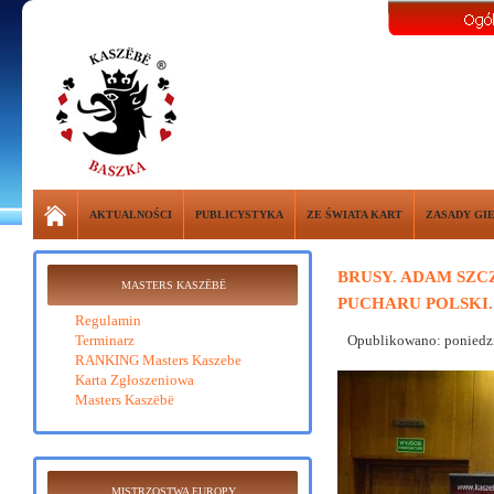
AKTUALNOŚCI
PUBLICYSTYKA
ZE ŚWIATA KART
ZASADY GI
BRUSY. ADAM SZC
MASTERS KASZËBË
PUCHARU POLSKI.
Regulamin
Terminarz
Opublikowano: poniedzi
RANKING Masters Kaszebe
Karta Zgłoszeniowa
Masters Kaszëbë
MISTRZOSTWA EUROPY