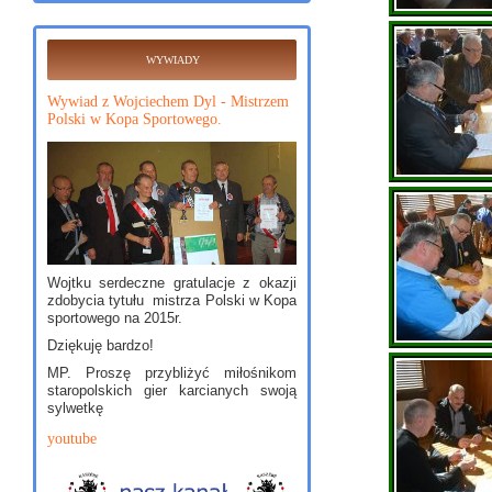
WYWIADY
Wywiad z Wojciechem Dyl - Mistrzem
Polski w Kopa Sportowego.
Wojtku serdeczne gratulacje z okazji
zdobycia tytułu mistrza Polski w Kopa
sportowego na 2015r.
Dziękuję bardzo!
MP. Proszę przybliżyć miłośnikom
staropolskich gier karcianych swoją
sylwetkę
youtube