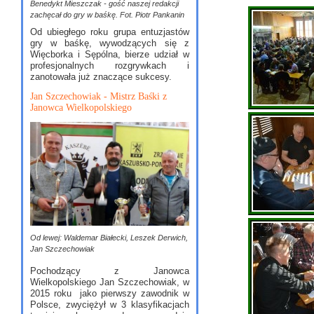
Benedykt Mieszczak - gość naszej redakcji
zachęcał do gry w baśkę. Fot. Piotr Pankanin
Od ubiegłego roku grupa entuzjastów
gry w baśkę, wywodzących się z
Więcborka i Sępólna, bierze udział w
profesjonalnych rozgrywkach i
zanotowała już znaczące sukcesy.
Jan Szczechowiak - Mistrz Baśki z
Janowca Wielkopolskiego
Od lewej: Waldemar Białecki, Leszek Derwich,
Jan Szczechowiak
Pochodzący z Janowca
Wielkopolskiego Jan Szczechowiak, w
2015 roku jako pierwszy zawodnik w
Polsce, zwyciężył w 3 klasyfikacjach